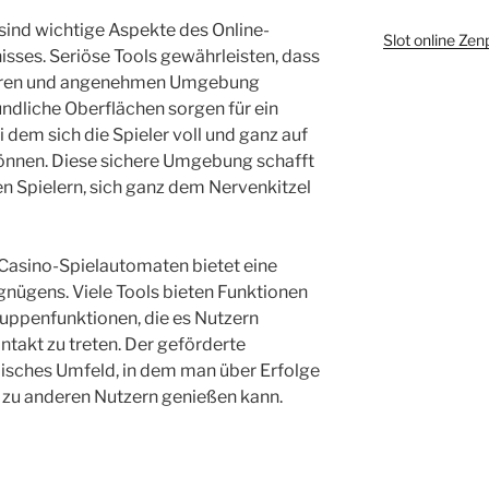
 sind wichtige Aspekte des Online-
Slot online Ze
sses. Seriöse Tools gewährleisten, dass
icheren und angenehmen Umgebung
ndliche Oberflächen sorgen für ein
i dem sich die Spieler voll und ganz auf
önnen. Diese sichere Umgebung schafft
n Spielern, sich ganz dem Nervenkitzel
-Casino-Spielautomaten bietet eine
gnügens. Viele Tools bieten Funktionen
ruppenfunktionen, die es Nutzern
ntakt zu treten. Der geförderte
isches Umfeld, in dem man über Erfolge
 zu anderen Nutzern genießen kann.