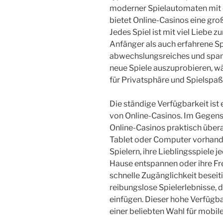
moderner Spielautomaten mit 
bietet Online-Casinos eine gro
Jedes Spiel ist mit viel Liebe 
Anfänger als auch erfahrene Spie
abwechslungsreiches und spann
neue Spiele auszuprobieren, wä
für Privatsphäre und Spielspaß
Die ständige Verfügbarkeit ist e
von Online-Casinos. Im Gegen
Online-Casinos praktisch übera
Tablet oder Computer vorhanden
Spielern, ihre Lieblingsspiele j
Hause entspannen oder ihre Frei
schnelle Zugänglichkeit beseit
reibungslose Spielerlebnisse, d
einfügen. Dieser hohe Verfügb
einer beliebten Wahl für mobil