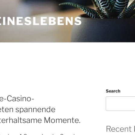
INESLEBENS
Search
e-Casino-
eten spannende
terhaltsame Momente.
Recent 