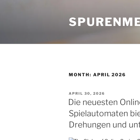
Skip
to
SPURENME
content
MONTH:
APRIL 2026
POSTED
APRIL 30, 2026
ON
Die neuesten Onlin
Spielautomaten bi
Drehungen und un