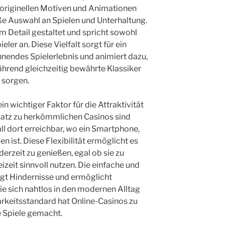
originellen Motiven und Animationen
ße Auswahl an Spielen und Unterhaltung.
zum Detail gestaltet und spricht sowohl
ler an. Diese Vielfalt sorgt für ein
endes Spielerlebnis und animiert dazu,
hrend gleichzeitig bewährte Klassiker
 sorgen.
in wichtiger Faktor für die Attraktivität
satz zu herkömmlichen Casinos sind
ll dort erreichbar, wo ein Smartphone,
 ist. Diese Flexibilität ermöglicht es
ederzeit zu genießen, egal ob sie zu
zeit sinnvoll nutzen. Die einfache und
igt Hindernisse und ermöglicht
ie sich nahtlos in den modernen Alltag
arkeitsstandard hat Online-Casinos zu
e Spiele gemacht.