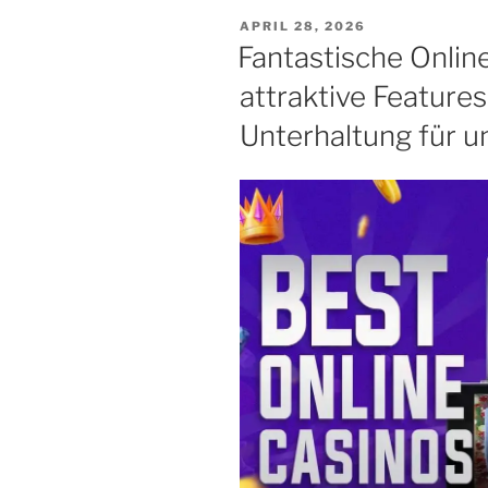
POSTED
APRIL 28, 2026
ON
Fantastische Onlin
attraktive Feature
Unterhaltung für 