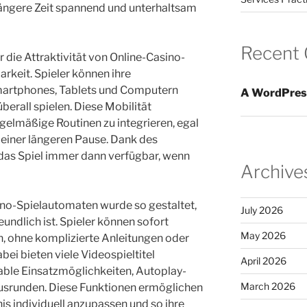
ängere Zeit spannend und unterhaltsam
Recent
r die Attraktivität von Online-Casino-
rkeit. Spieler können ihre
martphones, Tablets und Computern
A WordPres
berall spielen. Diese Mobilität
egelmäßige Routinen zu integrieren, egal
r einer längeren Pause. Dank des
das Spiel immer dann verfügbar, wenn
Archive
no-Spielautomaten wurde so gestaltet,
July 2026
undlich ist. Spieler können sofort
May 2026
n, ohne komplizierte Anleitungen oder
ei bieten viele Videospieltitel
April 2026
able Einsatzmöglichkeiten, Autoplay-
March 2026
usrunden. Diese Funktionen ermöglichen
nis individuell anzupassen und so ihre