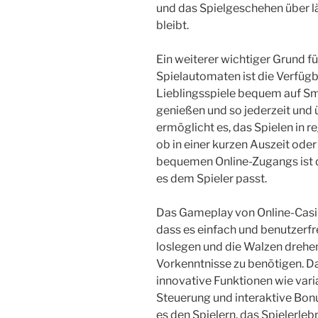
und das Spielgeschehen über l
bleibt.
Ein weiterer wichtiger Grund fü
Spielautomaten ist die Verfügba
Lieblingsspiele bequem auf S
genießen und so jederzeit und ü
ermöglicht es, das Spielen in r
ob in einer kurzen Auszeit ode
bequemen Online-Zugangs ist 
es dem Spieler passt.
Das Gameplay von Online-Casi
dass es einfach und benutzerfre
loslegen und die Walzen drehe
Vorkenntnisse zu benötigen. Dab
innovative Funktionen wie vari
Steuerung und interaktive Bon
es den Spielern, das Spielerleb