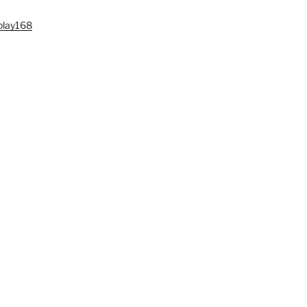
nplay168