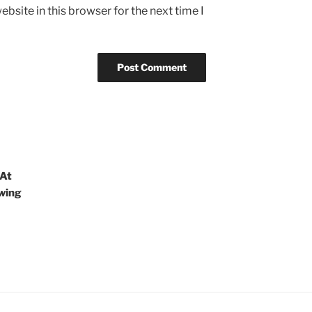
bsite in this browser for the next time I
 At
wing