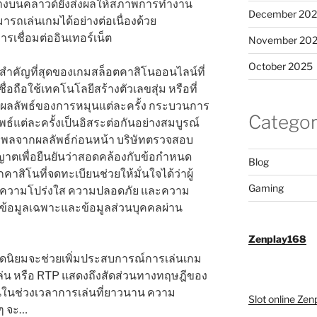
สร้างบนคลาวด์ยังส่งผลให้สภาพการทำงาน
December 20
รถเล่นเกมได้อย่างต่อเนื่องด้วย
ีการเชื่อมต่ออินเทอร์เน็ต
November 20
October 2025
นสำคัญที่สุดของเกมสล็อตคาสิโนออนไลน์ที่
ื่อถือใช้เทคโนโลยีสร้างตัวเลขสุ่ม หรือที่
นดผลลัพธ์ของการหมุนแต่ละครั้ง กระบวนการ
Categor
ลลัพธ์แต่ละครั้งเป็นอิสระต่อกันอย่างสมบูรณ์
ทธิพลจากผลลัพธ์ก่อนหน้า บริษัทตรวจสอบ
ญาตเพื่อยืนยันว่าสอดคล้องกับข้อกำหนด
Blog
คาสิโนที่จดทะเบียนช่วยให้มั่นใจได้ว่าผู้
Gaming
ด้วยความโปร่งใส ความปลอดภัย และความ
งข้อมูลเฉพาะและข้อมูลส่วนบุคคลผ่าน
Zenplay168
ยอดนิยมจะช่วยเพิ่มประสบการณ์การเล่นเกม
้เล่น หรือ RTP แสดงถึงสัดส่วนทางทฤษฎีของ
้เล่นในช่วงเวลาการเล่นที่ยาวนาน ความ
Slot online Ze
งๆ จะ…