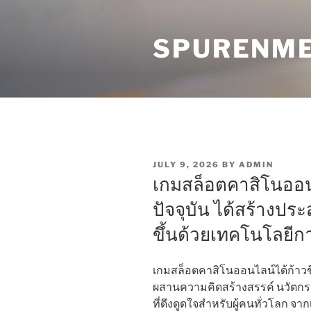
Skip
to
SPURENME
content
POSTED
JULY 9, 2026
BY
ADMIN
ON
เกมสล็อตคาสิโนออน
ปัจจุบัน ได้สร้างประส
ขึ้นด้วยเทคโนโลยีกา
เกมสล็อตคาสิโนออนไลน์ได้ก้าวขึ
ผสานความคิดสร้างสรรค์ นวัตกรร
ที่ดึงดูดใจสำหรับผู้คนทั่วโลก จา