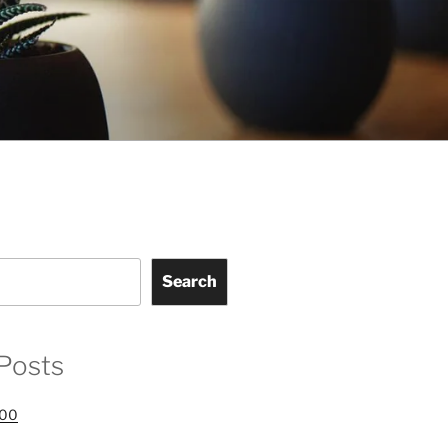
Search
Posts
000