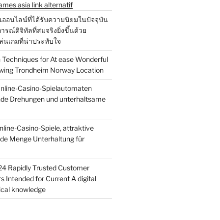
mes asia link alternatif
ออนไลน์ที่ได้รับความนิยมในปัจจุบัน
ณ์ดิจิทัลที่สมจริงยิ่งขึ้นด้วย
่นเกมที่น่าประทับใจ
n Techniques for At ease Wonderful
wing Trondheim Norway Location
nline-Casino-Spielautomaten
nde Drehungen und unterhaltsame
line-Casino-Spiele, attraktive
ede Menge Unterhaltung für
24 Rapidly Trusted Customer
 Intended for Current A digital
ical knowledge