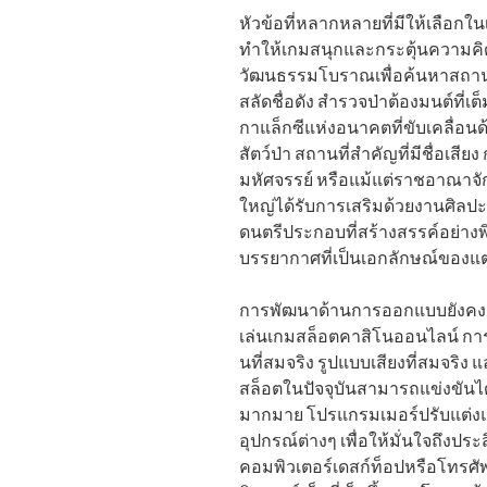
หัวข้อที่หลากหลายที่มีให้เลือ
ทำให้เกมสนุกและกระตุ้นความคิด
วัฒนธรรมโบราณเพื่อค้นหาสถานที
สลัดชื่อดัง สำรวจป่าต้องมนต์ที่เ
กาแล็กซีแห่งอนาคตที่ขับเคลื่อน
สัตว์ป่า สถานที่สำคัญที่มีชื่อเส
มหัศจรรย์ หรือแม้แต่ราชอาณาจักรท
ใหญ่ได้รับการเสริมด้วยงานศิลปะ
ดนตรีประกอบที่สร้างสรรค์อย่างพิถี
บรรยากาศที่เป็นเอกลักษณ์ของแ
การพัฒนาด้านการออกแบบยังคงดำ
เล่นเกมสล็อตคาสิโนออนไลน์ กา
นที่สมจริง รูปแบบเสียงที่สมจริง
สล็อตในปัจจุบันสามารถแข่งขันไ
มากมาย โปรแกรมเมอร์ปรับแต่งแ
อุปกรณ์ต่างๆ เพื่อให้มั่นใจถึงประสิ
คอมพิวเตอร์เดสก์ท็อปหรือโทรศั