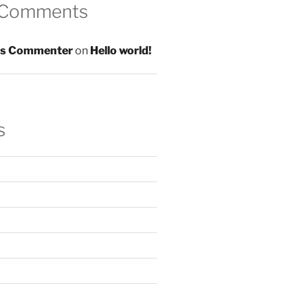
 Comments
s Commenter
on
Hello world!
s